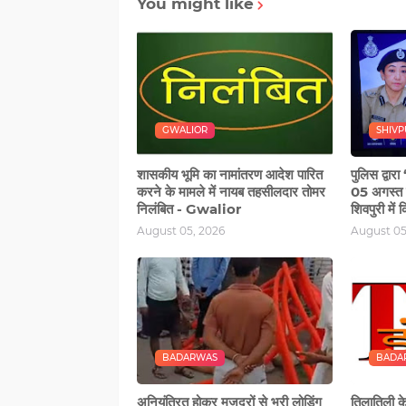
You might like
GWALIOR
SHIVP
शासकीय भूमि का नामांतरण आदेश पारित
पुलिस द्वार
करने के मामले में नायब तहसीलदार तोमर
05 अगस्‍त 
निलंबित - Gwalior
शिवपुरी मे
August 05, 2026
August 05
BADARWAS
BADA
अनियंत्रित होकर मजदूरों से भरी लोडिंग
तिलातिली के