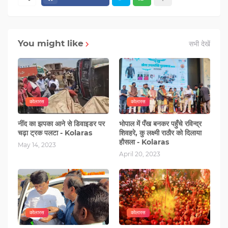
You might like
सभी देखें
कोलारस
कोलारस
नींद का झपका आने से डिवाइडर पर
भोपाल में पँख बनकर पहुँचे रविन्द्र
चढ़ा ट्रक पलटा - Kolaras
शिवहरे, कु लक्ष्मी राठौर को दिलाया
हौसला - Kolaras
May 14, 2023
April 20, 2023
कोलारस
कोलारस