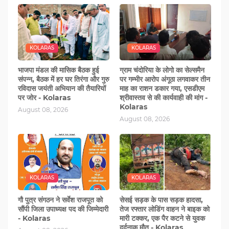
KOLARAS
KOLARAS
भाजपा मंडल की मासिक बैठक हुई
ग्राम चंदोरिया के लोगो का सेल्समैन
संपन्न, बैठक में हर घर तिरंगा और गुरु
पर गम्‍भीर आरोप अंगूठा लगवाकर तीन
रविदास जयंती अभियान की तैयारियों
माह का राशन डकार गया, एसडीएम
पर जोर - Kolaras
श्रीवास्‍तव से की कार्यवाही की मांग -
Kolaras
August 08, 2026
August 08, 2026
KOLARAS
KOLARAS
गौ पुत्र संगठन ने सर्वेश राजपूत को
सेसई सड़क के पास सड़क हादसा,
सौंपी जिला उपाध्यक्ष पद की जिम्‍मेदारी
तेज रफ्तार लोडिंग वाहन ने बाइक को
- Kolaras
मारी टक्‍कर, एक पैर कटने से युवक
दर्दनाक मौत - Kolaras