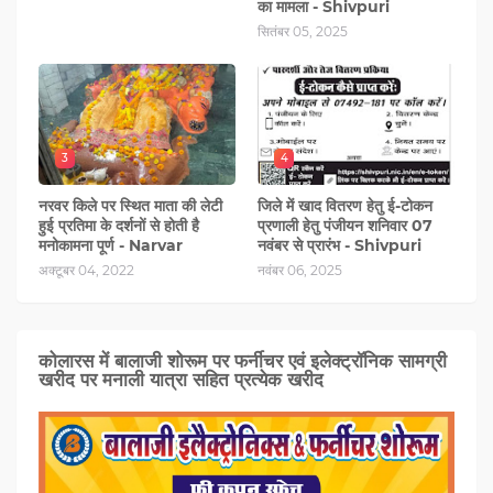
का मामला - Shivpuri
सितंबर 05, 2025
3
4
नरवर किले पर स्थित माता की लेटी
जिले में खाद वितरण हेतु ई-टोकन
हुई प्रतिमा के दर्शनों से होती है
प्रणाली हेतु पंजीयन शनिवार 07
मनोकामना पूर्ण - Narvar
नवंबर से प्रारंभ - Shivpuri
अक्टूबर 04, 2022
नवंबर 06, 2025
कोलारस में बालाजी शोरूम पर फर्नीचर एवं इलेक्ट्रॉनिक सामग्री
खरीद पर मनाली यात्रा सहित प्रत्‍येक खरीद