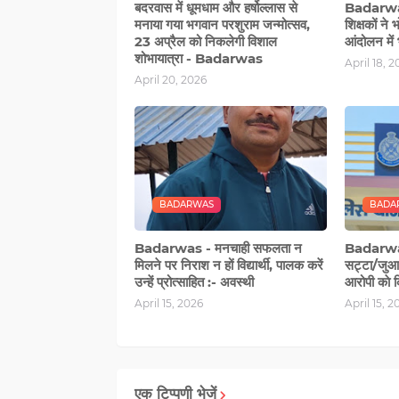
बदरवास में धूमधाम और हर्षोल्लास से
Badarwas 
मनाया गया भगवान परशुराम जन्मोत्सव,
शिक्षकों ने 
23 अप्रैल को निकलेगी विशाल
आंदोलन में 
शोभायात्रा - Badarwas
April 18, 
April 20, 2026
BADARWAS
BADA
Badarwas - मनचाही सफलता न
Badarwas
मिलने पर निराश न हों विद्यार्थी, पालक करें
सट्टा/जुआ 
उन्हें प्रोत्साहित :- अवस्थी
आरोपी काे क
April 15, 2026
April 15, 2
एक टिप्पणी भेजें