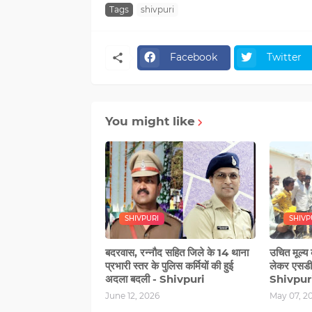
Tags
shivpuri
Facebook
Twitter
You might like
SHIVPURI
SHIVP
बदरवास, रन्‍नौद सहित जिले के 14 थाना
उचित मूल्य
प्रभारी स्‍तर के पुलिस कर्मियों की हुई
लेकर एसडीए
अदला बदली - Shivpuri
Shivpur
June 12, 2026
May 07, 2