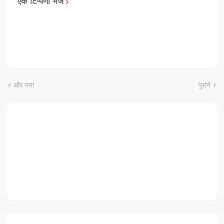
एक टिप्पणी भेजें
और नया
पुराने