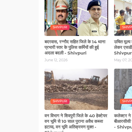
SHIVPURI
SHIVP
बदरवास, रन्‍नौद सहित जिले के 14 थाना
उचित मूल्य
प्रभारी स्‍तर के पुलिस कर्मियों की हुई
लेकर एसडीए
अदला बदली - Shivpuri
Shivpur
June 12, 2026
May 07, 2
SHIVPURI
SHIVP
वन विभाग ने शिवपुरी जिले के 40 हेक्टेयर
कलेक्टर ने 
वन भूमि से 10 साल पुराना अवैध कब्जा
बीआरसीसी 
हटाया, वन भूमि अतिक्रमण मुक्त -
- Shivpu