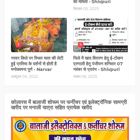
का मामला - Shivpuri
सितंबर 05, 2025
3
4
नरवर किले पर स्थित माता की लेटी
जिले में खाद वितरण हेतु ई-टोकन
हुई प्रतिमा के दर्शनों से होती है
प्रणाली हेतु पंजीयन शनिवार 07
मनोकामना पूर्ण - Narvar
नवंबर से प्रारंभ - Shivpuri
अक्टूबर 04, 2022
नवंबर 06, 2025
कोलारस में बालाजी शोरूम पर फर्नीचर एवं इलेक्ट्रॉनिक सामग्री
खरीद पर मनाली यात्रा सहित प्रत्‍येक खरीद