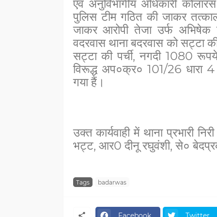
एवं अनुविभागीय अधिकारी कोलारस स
पुलिस टीम गठित की जाकर तत्काल
जाकर आरोपी तेजा उर्फ अभिषेक ग
वदरवास थाना बदरवास को सट्टा की पर
सट्टा की पर्ची, नगदी 1080 रूपय
विरूद्ध अप०क्र० 101/26 धारा 4 
गया हैं।
उक्त कार्यवाही में थाना प्रभारी नि
भट्ट, आर0 दीनू रघुवंशी, से० बेदप्
Tags
badarwas
Facebook
Twitter