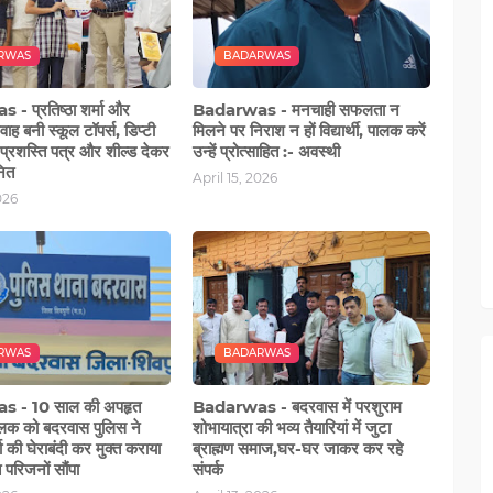
RWAS
BADARWAS
- प्रतिष्ठा शर्मा और
Badarwas - मनचाही सफलता न
ाह बनी स्कूल टॉपर्स, डिप्टी
मिलने पर निराश न हों विद्यार्थी, पालक करें
 प्रशस्ति पत्र और शील्ड देकर
उन्हें प्रोत्साहित :- अवस्थी
नित
April 15, 2026
026
RWAS
BADARWAS
 - 10 साल की अपहृत
Badarwas - बदरवास में परशुराम
लक को बदरवास पुलिस ने
शोभायात्रा की भव्य तैयारियां में जुटा
 की घेराबंदी कर मुक्त कराया
ब्राह्मण समाज,घर-घर जाकर कर रहे
त परिजनों सौंपा
संपर्क