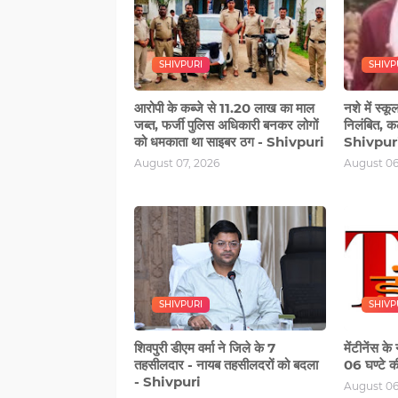
SHIVPURI
SHIVP
आरोपी के कब्‍जे से 11.20 लाख का माल
नशे में स्‍क
जब्त, फर्जी पुलिस अधिकारी बनकर लोगों
निलंबित, कल
को धमकाता था साइबर ठग - Shivpuri
Shivpur
August 07, 2026
August 06
SHIVPURI
SHIVP
शिवपुरी डीएम वर्मा ने जिले के 7
मेंटीनेंस क
तहसीलदार - नायब तहसीलदरों को बदला
06 घण्‍टे 
- Shivpuri
August 06