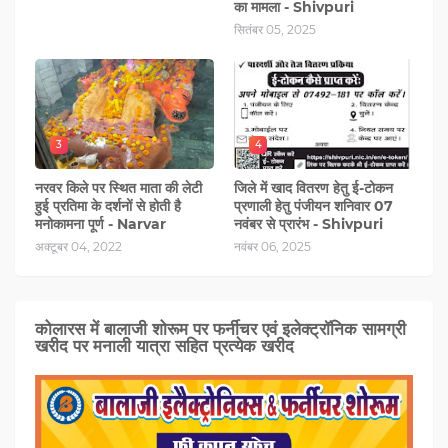
का मामला - Shivpuri
सितंबर 05, 2025
3
4
नरवर किले पर स्थित माता की लेटी
जिले में खाद वितरण हेतु ई-टोकन
हुई प्रतिमा के दर्शनों से होती है
प्रणाली हेतु पंजीयन शनिवार 07
मनोकामना पूर्ण - Narvar
नवंबर से प्रारंभ - Shivpuri
अक्टूबर 04, 2022
नवंबर 06, 2025
कोलारस में बालाजी शोरूम पर फर्नीचर एवं इलेक्ट्रॉनिक सामग्री
खरीद पर मनाली यात्रा सहित प्रत्‍येक खरीद