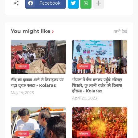
Facebook
You might like
सभी देखें
कोलारस
कोलारस
नींद का झपका आने से डिवाइडर पर
भोपाल में पँख बनकर पहुँचे रविन्द्र
चढ़ा ट्रक पलटा - Kolaras
शिवहरे, कु लक्ष्मी राठौर को दिलाया
हौसला - Kolaras
May 14, 2023
April 20, 2023
कोलारस
कोलारस