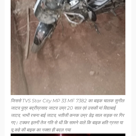
जिससे TVS Star City MP 33 MF 7382 का बाइक चालक सुनील
जाटव पुत्र बद्रीप्रसाद जाटव उम्र 20 साल एवं उसकी मां विद्याबाई
जाटव, भाभी रचना बाई जाटव, भतीजी कनक उम्र डेढ़ साल सड़क पर गिर
गए। टक्कर इतनी तेज गति से थी कि सामने वाले कि बाइक क्षति ग्रस्त या
यू कहे की बाइक का नक्शा ही बदल गया