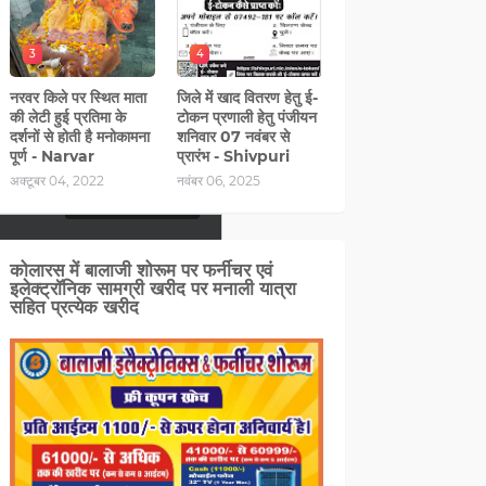
4/5
3
4
नरवर किले पर स्थित माता
जिले में खाद वितरण हेतु ई-
े में ओस की बूंदे भी ठंडे मौसम
की लेटी हुई प्रतिमा के
टोकन प्रणाली हेतु पंजीयन
दर्शनों से होती है मनोकामना
शनिवार 07 नवंबर से
पूर्ण - Narvar
प्रारंभ - Shivpuri
5/5
अक्टूबर 04, 2022
नवंबर 06, 2025
कोलारस में बालाजी शोरूम पर फर्नीचर एवं
या जा रहा है जिससे नुकसान कम
इलेक्ट्रॉनिक सामग्री खरीद पर मनाली यात्रा
सहित प्रत्‍येक खरीद