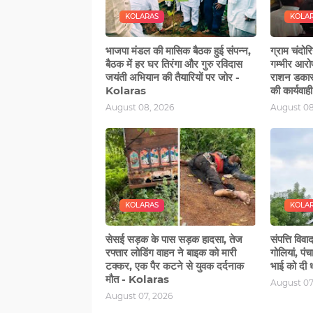
KOLARAS
KOLA
भाजपा मंडल की मासिक बैठक हुई संपन्न,
ग्राम चंदोर
बैठक में हर घर तिरंगा और गुरु रविदास
गम्‍भीर आर
जयंती अभियान की तैयारियों पर जोर -
राशन डकार 
Kolaras
की कार्यवा
August 08, 2026
August 08
KOLARAS
KOLA
सेसई सड़क के पास सड़क हादसा, तेज
संपत्ति विव
रफ्तार लोडिंग वाहन ने बाइक को मारी
गोलियां, पं
टक्‍कर, एक पैर कटने से युवक दर्दनाक
भाई को दी
मौत - Kolaras
August 07
August 07, 2026