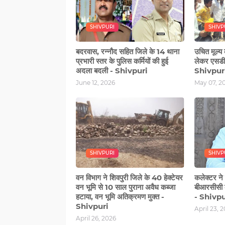
SHIVPURI
SHIVP
बदरवास, रन्‍नौद सहित जिले के 14 थाना
उचित मूल्य
प्रभारी स्‍तर के पुलिस कर्मियों की हुई
लेकर एसडीए
अदला बदली - Shivpuri
Shivpur
June 12, 2026
May 07, 2
SHIVPURI
SHIVP
वन विभाग ने शिवपुरी जिले के 40 हेक्टेयर
कलेक्टर ने 
वन भूमि से 10 साल पुराना अवैध कब्जा
बीआरसीसी 
हटाया, वन भूमि अतिक्रमण मुक्त -
- Shivpu
Shivpuri
April 23, 
April 26, 2026