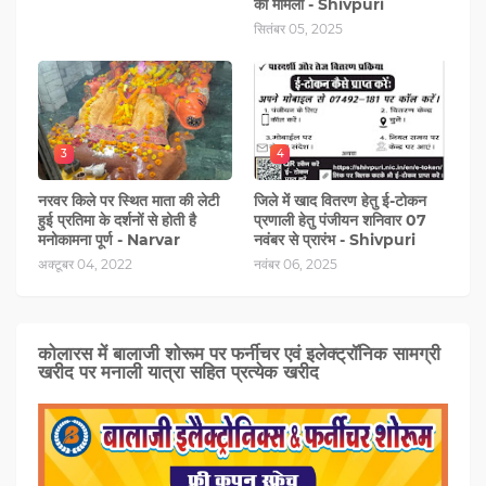
का मामला - Shivpuri
सितंबर 05, 2025
3
4
नरवर किले पर स्थित माता की लेटी
जिले में खाद वितरण हेतु ई-टोकन
हुई प्रतिमा के दर्शनों से होती है
प्रणाली हेतु पंजीयन शनिवार 07
मनोकामना पूर्ण - Narvar
नवंबर से प्रारंभ - Shivpuri
अक्टूबर 04, 2022
नवंबर 06, 2025
कोलारस में बालाजी शोरूम पर फर्नीचर एवं इलेक्ट्रॉनिक सामग्री
खरीद पर मनाली यात्रा सहित प्रत्‍येक खरीद