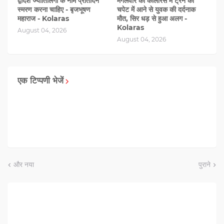
द्वादश ज्योतिर्लिंगों के नाम प्रतिदिन
मंगलवार को कोलारस में ट्रेन की
स्मरण करना चाहिए - बृजभूषण
चपेट में आने से युवक की दर्दनाक
महाराज - Kolaras
मौत, सिर धड़ से हुआ अलग -
Kolaras
August 04, 2026
August 04, 2026
एक टिप्पणी भेजें
और नया
पुराने